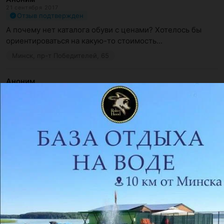
21 сентября 2017
Отзыв подтвержден
А почему нет каталога обуви с ценами? Хотелось бы 
ориентироваться на какую-то стоимость...
Минск, пр-т Победителей, 65
Аноним
14 марта 2017
Отзыв подтвержден
Рекомендую
Хотелось бы поблагодарить всех девочек магазина от 
меня, за то, что помогли мне с выбором туфель. Очень 
компетентные кон...
Минск, пр-т Победителей, 65
Анна
Ангелина! Спасибо большое за такие приятные 
слова в адрес наших замечательных консультантов! 
Будем очень рады видеть Вас...