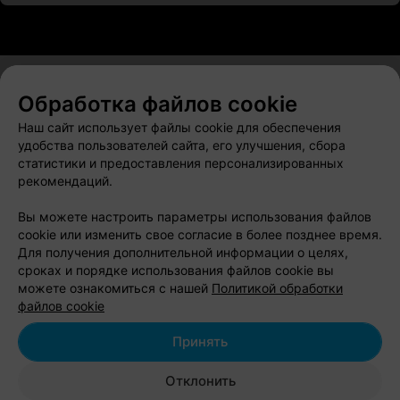
Обработка файлов cookie
О проекте
Новости проекта
Размещение рекламы
Наш сайт использует файлы cookie для обеспечения
Вакансии
Публичный договор
Способы оплаты
удобства пользователей сайта, его улучшения, сбора
статистики и предоставления персонализированных
Публичный договор по использованию сервиса
рекомендаций.
«Афиша»
Пользовательское соглашение
Вы можете настроить параметры использования файлов
cookie или изменить свое согласие в более позднее время.
Написать в поддержку
Для получения дополнительной информации о целях,
Связаться по вопросам сотрудничества
сроках и порядке использования файлов cookie вы
Написать руководителю relax.by
можете ознакомиться с нашей
Политикой обработки
файлов cookie
Персональные настройки cookie
Обработка персональных данных
Принять
Отклонить