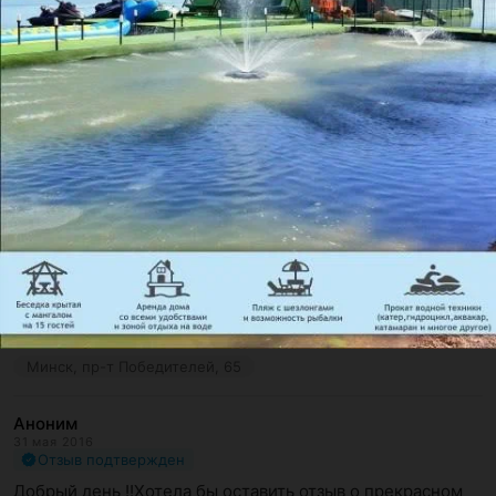
Аноним
25 июля 2016
Отзыв подтвержден
Салоны «эконики» могу только похвалить, нет 
претензий ни к качеству, ни к обслуживанию. Магазины 
достаточно просторные, ...
Минск, пр-т Победителей, 65
Аноним
15 июня 2016
Отзыв подтвержден
Рекомендую
Люблю этот магазин, кстати, по поводу отзыва про 
персонал – мне как раз очень нравится ненавязчивость, 
я лично сразу хоч...
Минск, пр-т Победителей, 65
Аноним
31 мая 2016
Отзыв подтвержден
Добрый день !!Хотела бы оставить отзыв о прекрасном 